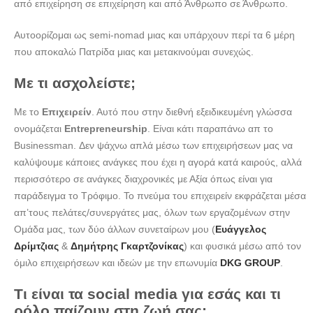
από επιχείρηση σε επιχείρηση και από Άνθρωπο σε Άνθρωπo.
Αυτοορίζομαι ως semi-nomad μιας και υπάρχουν περί τα 6 μέρη
που αποκαλώ Πατρίδα μιας και μετακινούμαι συνεχώς.
Με τι ασχολείστε;
Με το
Επιχειρείν
. Αυτό που στην διεθνή εξειδικευμένη γλώσσα
ονομάζεται
Entrepreneurship
. Είναι κάτι παραπάνω απ το
Businessman. Δεν ψάχνω απλά μέσω των επιχειρήσεων μας να
καλύψουμε κάποιες ανάγκες που έχει η αγορά κατά καιρούς, αλλά
περισσότερο σε ανάγκες διαχρονικές με Αξία όπως είναι για
παράδειγμα το Τρόφιμο. Το πνεύμα του επιχειρείν εκφράζεται μέσα
απ’τους πελάτες/συνεργάτες μας, όλων των εργαζομένων στην
Ομάδα μας, των δύο άλλων συνεταίρων μου (
Ευάγγελος
Δρίμτζιας
&
Δημήτρης Γκαρτζονίκας
) και φυσικά μέσω από τον
όμιλο επιχειρήσεων και ιδεών με την επωνυμία
DKG GROUP
.
Τι είναι τα
social
media για εσάς και τι
ρόλο παίζουν στη ζωή σας;