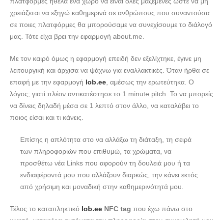
πλατφόρμες ήθελα ένα χώρο να είναι όλες μαζεμένες ώστε να μη
χρειάζεται να εξηγώ καθημερινά σε ανθρώπους που συναντούσα
σε ποιες πλατφόρμες θα μπορούσαμε να συνεχίσουμε το διάλογό
μας. Τότε είχα βρει την εφαρμογή about.me.
Με τον καιρό όμως η εφαρμογή επειδή δεν εξελίχτηκε, έγινε μη
λειτουργική και άρχισα να ψάχνω για εναλλακτικές. Όταν ήρθα σε
επαφή με την εφαρμογή
lob.ee
, αμέσως την ερωτεύτηκα. Ο
λόγος; γιατί πλέον αντικατέστησε το 1 minute pitch. Το να μπορείς
να δίνεις δηλαδή μέσα σε 1 λεπτό στον άλλο, να καταλάβει το
ποιος είσαι και τι κάνεις.
Επίσης η απλότητα στο να αλλάξω τη διάταξη, τη σειρά
των πληροφοριών που επιθυμώ, τα χρώματα, να
προσθέτω νέα Links που αφορούν τη δουλειά μου ή τα
ενδιαφέροντά μου που αλλάζουν διαρκώς, την κάνει εκτός
από χρήσιμη και μοναδική στην καθημερινότητά μου.
Τέλος το καταπληκτικό
lob.ee
NFC tag
που έχω πάνω στο